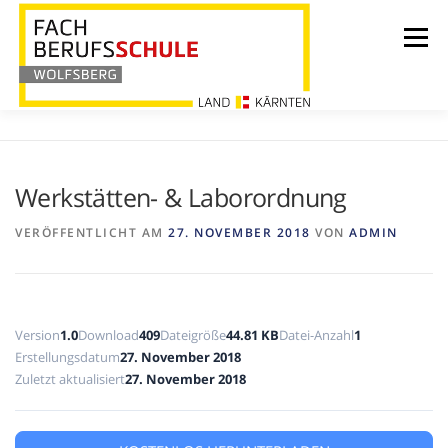
Zum
Inhalt
Menü
springen
HOME
BILDUNG
ÜBER UNS
Werkstätten- & Laborordnung
VERÖFFENTLICHT AM
27. NOVEMBER 2018
VON
ADMIN
INFORMATIONEN
AKTUELLES
Version
1.0
Download
409
Dateigröße
44.81 KB
Datei-Anzahl
1
LEHRLINGSHEIM
KONTAKT
Erstellungsdatum
27. November 2018
Zuletzt aktualisiert
27. November 2018