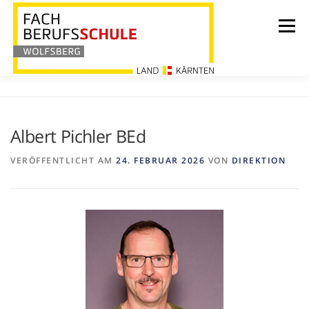
Zum
Inhalt
Menü
springen
HOME
BILDUNG
ÜBER UNS
Albert Pichler BEd
VERÖFFENTLICHT AM
24. FEBRUAR 2026
VON
DIREKTION
INFORMATIONEN
AKTUELLES
LEHRLINGSHEIM
KONTAKT